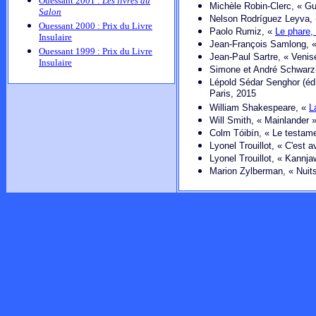
Ouessant 2001 :
Les livres du
Michèle Robin-Clerc, « Gua
Salon
Nelson Rodríguez Leyva, «
Ouessant 2000 : Prix du Livre
Paolo Rumiz, «
Le phare,
Insulaire
Jean-François Samlong, « 
Ouessant 1999 : Prix du Livre
Jean-Paul Sartre, « Venis
Insulaire
Simone et André Schwarz-B
Lépold Sédar Senghor (éd
Paris, 2015
William Shakespeare, «
L
Will Smith, « Mainlander 
Colm Tóibín, « Le testame
Lyonel Trouillot, « C'est 
Lyonel Trouillot, « Kannja
Marion Zylberman, « Nuits