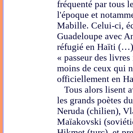
fréquenté par tous le
l'époque et notamme
Mabille. Celui-ci, 
Guadeloupe avec An
réfugié en Haïti (…)
« passeur des livres 
moins de ceux qui n
officiellement en Ha
Tous alors lisent 
les grands poètes d
Neruda (chilien), V
Maïakovski (soviét
Hikmet (turc), et pr