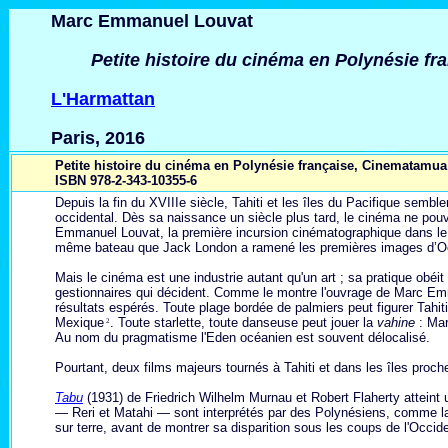
Marc Emmanuel Louvat
Petite histoire du cinéma en Polynésie f
L'Harmattan
Paris, 2016
Petite histoire du cinéma en Polynésie française, Cinematamu
ISBN 978-2-343-10355-6
Depuis la fin du XVIIIe siècle, Tahiti et les îles du Pacifique semb
occidental. Dès sa naissance un siècle plus tard, le cinéma ne pou
Emmanuel Louvat, la première incursion cinématographique dans le
même bateau que Jack London a ramené les premières images d’O
Mais le cinéma est une industrie autant qu'un art ; sa pratique obéi
gestionnaires qui décident. Comme le montre l'ouvrage de Marc Emma
résultats espérés. Toute plage bordée de palmiers peut figurer Tahit
Mexique
. Toute starlette, toute danseuse peut jouer la
vahine
: Mar
2
Au nom du pragmatisme l'Eden océanien est souvent délocalisé.
Pourtant, deux films majeurs tournés à Tahiti et dans les îles proch
Tabu
(1931) de Friedrich Wilhelm Murnau et Robert Flaherty atteint 
— Reri et Matahi — sont interprétés par des Polynésiens, comme la m
sur terre, avant de montrer sa disparition sous les coups de l'Occide