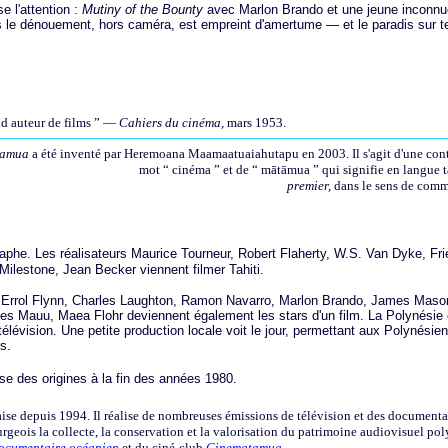
e l'attention :
Mutiny of the Bounty
avec Marlon Brando et une jeune inconnue
is le dénouement, hors caméra, est empreint d'amertume — et le paradis sur te
and auteur de films ” —
Cahiers du cinéma,
mars 1953.
tamua
a été inventé par Heremoana Maamaatuaiahutapu en 2003. Il s'agit d'une con
mot “ cinéma ” et de “ mātāmua ” qui signifie en langue t
premier,
dans le sens de com
aphe. Les réalisateurs Maurice Tourneur, Robert Flaherty, W.S. Van Dyke, Fri
ilestone, Jean Becker viennent filmer Tahiti.
 Errol Flynn, Charles Laughton, Ramon Navarro, Marlon Brando, James Maso
s Mauu, Maea Flohr deviennent également les stars d'un film. La Polynésie 
télévision. Une petite production locale voit le jour, permettant aux Polynésie
s.
ise des origines à la fin des années 1980.
aise depuis 1994. Il réalise de nombreuses émissions de télévision et des documentai
geois la collecte, la conservation et la valorisation du patrimoine audiovisuel polyn
 documentaire océanien
et du ciné-club
Cinematamua
.