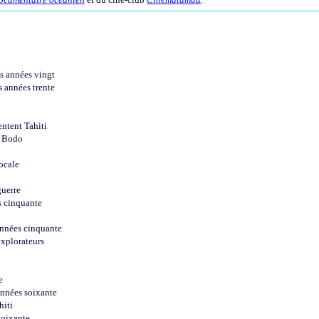
s années vingt
s années trente
entent Tahiti
z Bodo
ocale
guerre
s cinquante
années cinquante
explorateurs
e
années soixante
hiti
soixante