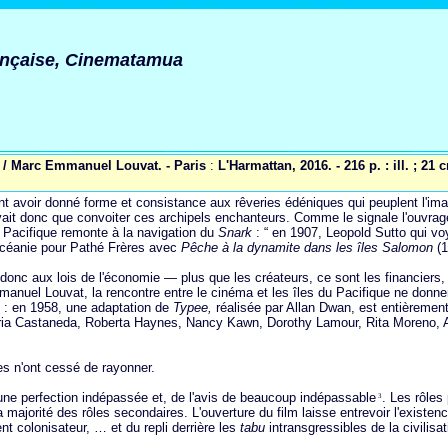
rançaise, Cinematamua
a / Marc Emmanuel Louvat. - Paris
:
L'Harmattan, 2016. - 216 p. : ill. ; 21 
lent avoir donné forme et consistance aux rêveries édéniques qui peuplent l'ima
vait donc que convoiter ces archipels enchanteurs. Comme le signale l'ouvra
 Pacifique remonte à la navigation du
Snark
: “ en 1907, Leopold Sutto qui vo
céanie pour Pathé Frères avec
Pêche à la dynamite dans les îles Salomon
(1
t donc aux lois de l'économie — plus que les créateurs, ce sont les financiers
nuel Louvat, la rencontre entre le cinéma et les îles du Pacifique ne donne
i : en 1958, une adaptation de
Typee,
réalisée par Allan Dwan, est entièremen
ia Castaneda, Roberta Haynes, Nancy Kawn, Dorothy Lamour, Rita Moreno, 
es n'ont cessé de rayonner.
une perfection indépassée et, de l'avis de beaucoup indépassable
. Les rôles
3
ajorité des rôles secondaires. L'ouverture du film laisse entrevoir l'existenc
nt colonisateur, … et du repli derrière les
tabu
intransgressibles de la civilisat