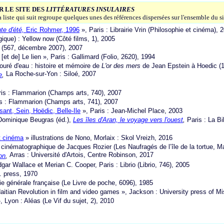
R LE SITE DES
LITTÉRATURES INSULAIRES
liste qui suit regroupe quelques unes des références dispersées sur l'ensemble du si
te d'été,
Eric Rohmer, 1996
», Paris : Librairie Vrin (Philosophie et cinéma), 
ique) : Yellow now (Côté films, 1), 2005
 (567, décembre 2007), 2007
[et de] Le lien », Paris : Gallimard (Folio, 2620), 1994
touré d'eau : histoire et mémoire de
L'or des mers
de Jean Epstein à Hoedic (1
La Roche-sur-Yon : Siloé, 2007
e
,
is : Flammarion (Champs arts, 740), 2007
s : Flammarion (Champs arts, 741), 200
7
ant, Sein, Hoëdic, Belle-Ile
», Paris : Jean-Michel Place, 2003
n Dominique Beugras (éd.),
Les îles d'Aran, le voyage vers l'ouest
,
Paris : La Bi
et cinéma
» illustrations de Nono, Morlaix : Skol Vreizh, 2016
cinématographique de Jacques Rozier (Les Naufragés de l’île de la tortue, 
Arras : Université d'Artois, Centre Robinson, 2017
on
,
gar Wallace et Merian C. Cooper, Paris : Librio (Librio, 746), 2005
. press, 1970
rie générale française (Le Livre de poche, 6096), 1985
aitian Revolution in film and video games », Jackson : University press of Mi
, Lyon : Aléas (Le Vif du sujet, 2), 2010