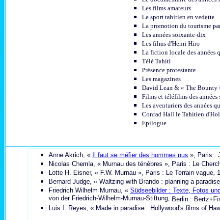
Les films amateurs
Le sport tahitien en vedette
La promotion du tourisme par
Les années soixante-dix
Les films d'Henri Hiro
La fiction locale des années 
Télé Tahiti
Présence protestante
Les magazines
David Lean & « The Bounty 
Films et téléfilms des années 
Les aventuriers des années qu
Conrad Hall le Tahitien d'H
Epilogue
Anne Akrich, «
Il faut se méfier des hommes nus
», Paris : 
Nicolas Chemla, « Murnau des ténèbres », Paris : Le Cherch
Lotte H. Eisner, « F.W. Murnau », Paris : Le Terrain vague, 
Bernard Judge, « Waltzing with Brando : planning a paradise i
Friedrich Wilhelm Murnau, «
Südseebilder : Texte, Fotos un
von der Friedrich-Wilhelm-Murnau-Stiftung,
Berlin : Bertz+Fi
Luis I. Reyes, « Made in paradise : Hollywood's films of Haw