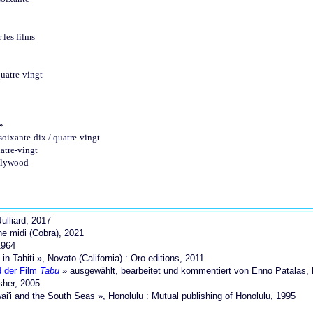
 les films
quatre-vingt
»
soixante-dix / quatre-vingt
atre-vingt
ollywood
Julliard, 2017
e midi (Cobra), 2021
1964
n Tahiti », Novato (California) : Oro editions, 2011
d der Film
Tabu
» ausgewählt, bearbeitet und kommentiert von Enno Patalas,
sher, 2005
ai'i and the South Seas », Honolulu : Mutual publishing of Honolulu, 1995