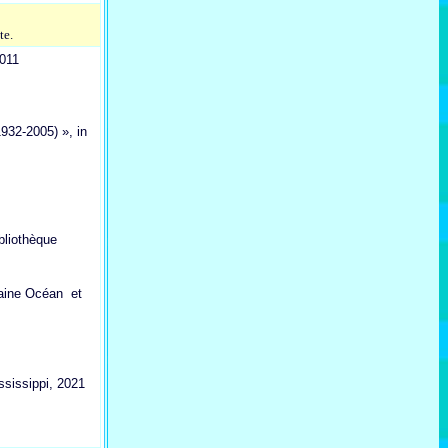
te.
2011
932-2005) », in
bliothèque
Maine Océan et
ssissippi, 2021