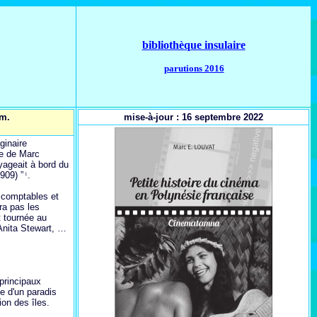
bibliothèque insulaire
parutions 2016
cm.
mise-à-jour : 16 septembre 2022
ginaire
ge de Marc
yageait à bord du
909) ”
.
1
, comptables et
ra pas les
t tournée au
Anita Stewart, …
 principaux
e d'un paradis
ion des îles.