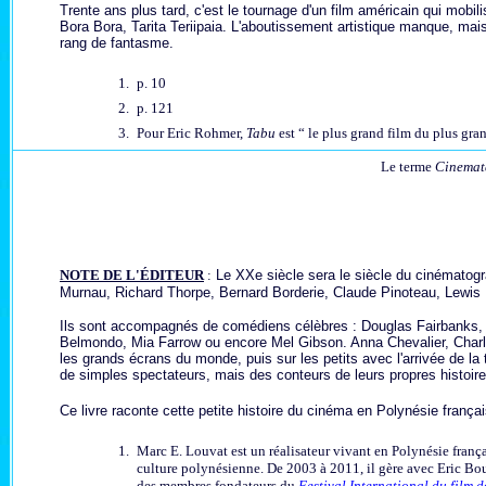
Trente ans plus tard, c'est le tournage d'un film américain qui mobilis
Bora Bora, Tarita Teriipaia. L'aboutissement artistique manque, ma
rang de fantasme.
1.
p. 10
2.
p. 121
3.
Pour Eric Rohmer,
Tabu
est “ le plus grand film du plus gr
Le terme
Cinema
NOTE DE L'ÉDITEUR
:
Le XXe siècle sera le siècle du cinématogr
Murnau, Richard Thorpe, Bernard Borderie, Claude Pinoteau, Lewis M
Ils sont accompagnés de comédiens célèbres : Douglas Fairbanks,
Belmondo, Mia Farrow ou encore Mel Gibson. Anna Chevalier, Charle
les grands écrans du monde, puis sur les petits avec l'arrivée de la 
de simples spectateurs, mais des conteurs de leurs propres histoire
Ce livre raconte cette petite histoire du cinéma en Polynésie frança
1.
Marc E. Louvat est un réalisateur vivant en Polynésie franç
culture polynésienne. De 2003 à 2011, il gère avec Eric Bour
des membres fondateurs du
Festival International du film