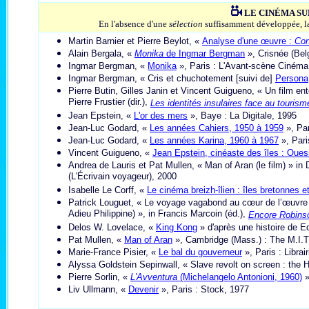
LE CINÉMA SU
En l'absence d'une
sélection
suffisamment développée, la 
Martin Barnier et Pierre Beylot, «
Analyse d'une œuvre :
Con
Alain Bergala, «
Monika
de Ingmar Bergman
», Crisnée (Belg
Ingmar Bergman, «
Monika
», Paris : L'Avant-scène Cinéma
Ingmar Bergman, « Cris et chuchotement [suivi de]
Persona
Pierre Butin, Gilles Janin et Vincent Guigueno, « Un film en
Pierre Frustier (dir.),
Les identités insulaires face au tourism
Jean Epstein, «
L'or des mers
», Baye : La Digitale, 1995
Jean-Luc Godard, «
Les années Cahiers, 1950 à 1959
», Par
J
ean-Luc Godard, «
Les années Karina, 1960 à 1967
», Pari
Vincent Guigueno, «
Jean Epstein, cinéaste des îles : Ouess
Andrea de Lauris et Pat Mullen, « Man of Aran (le film) » i
(L'Écrivain voyageur), 2000
Isabelle Le Corff, «
Le cinéma breizh-îlien : îles bretonnes 
Patrick Louguet, « Le voyage vagabond au cœur de l’œuvre 
Adieu Philippine) », in Francis Marcoin (éd.),
Encore Robins
Delos W. Lovelace, «
King Kong
» d'après une histoire de Ed
Pat Mullen, «
Man of Aran
», Cambridge (Mass.) : The M.I.T
Marie-France Pisier, «
Le bal du gouverneur
», Paris : Librai
Alyssa Goldstein Sepinwall, « Slave revolt on screen : the H
Pierre Sorlin, «
L'Avventura
(Michelangelo Antonioni, 1960)
»
Liv Ullmann, «
Devenir
», Paris : Stock, 1977