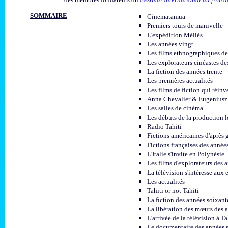
SOMMAIRE
Cinematamua
Premiers tours de manivelle
L'expédition Méliès
Les années vingt
Les films ethnographiques de
Les explorateurs cinéastes de
La fiction des années trente
Les premières actualités
Les films de fiction qui réinv
Anna Chevalier & Eugenius
Les salles de cinéma
Les débuts de la production l
Radio Tahiti
Fictions américaines d'après 
Fictions françaises des année
L'Italie s'invite en Polynésie
Les films d'explorateurs des 
La télévision s'intéresse aux 
Les actualités
Tahiti or not Tahiti
La fiction des années soixant
La libération des mœurs des 
L'arrivée de la télévision à Ta
Le documentaire des années 