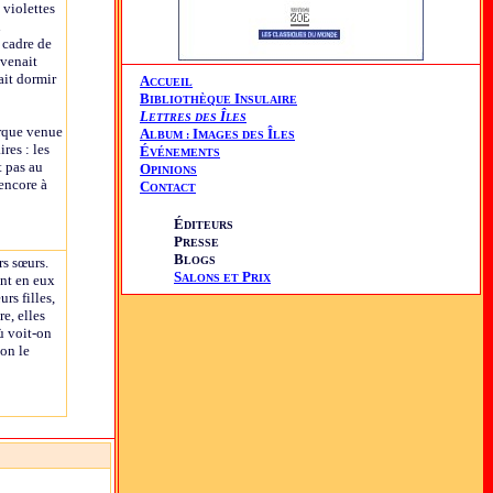
 violettes
n
 cadre de
 venait
ait dormir
A
CCUEIL
B
I
IBLIOTHÈQUE
NSULAIRE
L
Î
ETTRES DES
LES
arque venue
A
I
Î
LBUM :
MAGES DES
LES
res : les
É
VÉNEMENTS
t pas au
O
PINIONS
 encore à
C
ONTACT
É
DITEURS
P
RESSE
B
rs sœurs.
LOGS
S
P
ent en eux
ALONS ET
RIX
rs filles,
e, elles
Où voit-on
'on le