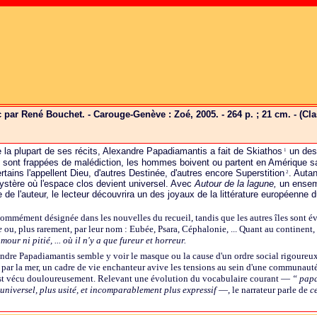
 par René Bouchet. - Carouge-Genève : Zoé, 2005. - 264 p. ; 21 cm. - (Cl
la plupart de ses récits, Alexandre Papadiamantis a fait de Skiathos
un des
1
s sont frappées de malédiction, les hommes boivent ou partent en Amérique 
rtains l'appellent Dieu, d'autres Destinée, d'autres encore Superstition
. Autan
2
tère où l'espace clos devient universel. Avec
Autour de la lagune,
un ensemb
e de l'auteur, le lecteur découvrira un des joyaux de la littérature européenne 
 nommément désignée dans les nouvelles du recueil, tandis que les autres îles sont é
e
ou, plus rarement, par leur nom : Eubée, Psara, Céphalonie, ... Quant au continent,
amour ni pitié, ... où il n'y a que fureur et horreur.
dre Papadiamantis semble y voir le masque ou la cause d'un ordre social rigoureux 
it par la mer, un cadre de vie enchanteur avive les tensions au sein d'une communaut
st vécu douloureusement. Relevant une évolution du vocabulaire courant —
“ papa
 universel, plus usité, et incomparablement plus expressif
—, le narrateur parle de
c