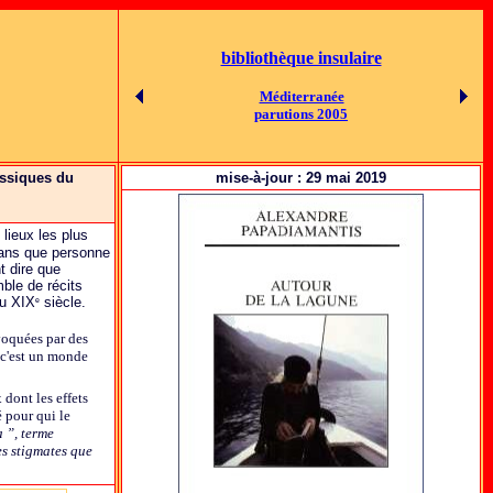
bibliothèque insulaire
Méditerranée
parutions 2005
assiques du
mise-à-jour : 29 mai 2019
 lieux les plus
sans que personne
t dire que
le de récits
du XIX
siècle.
e
voquées par des
 c'est un monde
dont les effets
é pour qui le
 ”, terme
es stigmates que