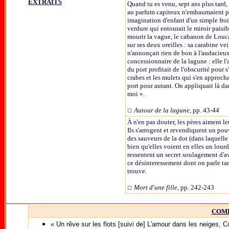
EXTRAITS
Quand tu es venu, sept ans plus tard, r
au parfum capiteux n'embaumaient plus
imagination d'enfant d'un simple froi
verdure qui entourait le miroir paisibl
mourir la vague, le cabanon de Louca
sur ses deux oreilles : sa carabine ve
n'annonçait rien de bon à l'audacieux i
concessionnaire de la lagune : elle l
du port profitait de l'obscurité pour 
crabes et les mulets qui s'en approcha
port pour autant. On appliquait là dan
moi ».
Autour de la lagune,
pp. 43-44
☐
À n'en pas douter, les pères aiment le
Ils s'arrogent et revendiquent un pou
des sauveurs de la dot (dans laquelle e
bien qu'elles voient en elles un lourd
ressentent un secret soulagement d'avo
ce désinteressement dont on parle tant
trouve.
Mort d'une fille,
pp. 242-243
☐
COM
« Un rêve sur les flots [suivi de] L'amour dans les neiges, 