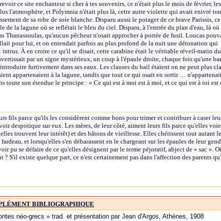
evoir ce site enchanteur si cher à tes souvenirs, ce n'était plus le mois de février, les
 l'atmosphère, et Polymnia n'était plus là, cette autre violette qui avait enivré to
ssement de sa robe de soie blanche. Disparu aussi le potager de ce brave Parissis, ce
e de la lagune où se reflétait le bleu du ciel. Disparu, à l'entrée du plan d'eau, là où
s Thanassoulas, qu'aucun pêcheur n'osait approcher à portée de fusil. Loucas pouv
illait pour lui, et on entendait parfois au plus profond de la nuit une détonation qui
ntrus. À en croire ce qu'il se disait, cette carabine était le véritable réveil-matin du
'avertissait par un signe mystérieux, un coup à l'épaule droite, chaque fois qu'une b
s'introduire furtivement dans ses eaux. Les clauses du bail étaient on ne peut plus clai
ient appartenaient à la lagune, tandis que tout ce qui osait en sortir … n'appartenai
s toute son étendue le principe : « Ce qui est à moi est à moi, et ce qui est à toi est
urs fils parce qu'ils les considèrent comme bons pour trimer et contribuer à caser leu
voir despotique sur eux. Les mères, de leur côté, aiment leurs fils parce qu'elles voi
lles trouvent leur intérêt) et des bâtons de vieillesse. Elles chérissent tout autant leu
 fardeau, et lorsqu'elles s'en débarassent en le chargeant sur les épaules de leur gendr
ir pu se défaire de ce qu'elles désignent par le terme péjoratif, abject de « sac ». 
 ? S'il existe quelque part, ce n'est certainement pas dans l'affection des parents qu
PLÉMENT BIBLIOGRAPHIQUE
Contes néo-grecs » trad. et présentation par Jean d'Argos, Athènes, 1908