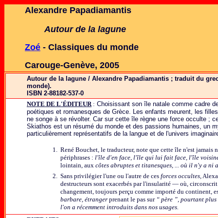
Alexandre Papadiamantis
Autour de la lagune
Zoé
- Classiques du monde
Carouge-Genève
,
2005
Autour de la lagune / Alexandre Papadiamantis ; traduit du grec
monde).
ISBN 2-88182-537-0
NOTE DE L'ÉDITEUR
:
Choisissant
son île natale comme cadre de 
poétiques et romanesques de Grèce. Les enfants meurent, les fille
ne songe à se révolter. Car sur cette île règne une force occulte ; ce
Skiathos est un résumé du monde et des passions humaines, un mys
particulièrement représentatifs de la langue et de l'univers imaginair
1.
R
ené Bouchet, le traducteur, note que cette île n'est jamais
périphrases :
l'île d'en face, l'île qui lui fait face, l'île voisin
lointain, aux
côtes abruptes et titanesques, ... où il n'y a ni 
2.
S
ans privilégier l'une ou l'autre de ces
forces occultes,
Alexan
destructeurs sont exacerbés par l'insularité — où, circonscr
changement, toujours perçu comme importé du continent, e
barbare, étranger
prenant le pas sur
“ père ”, pourtant plus
l'on a récemment introduits dans nos usages.