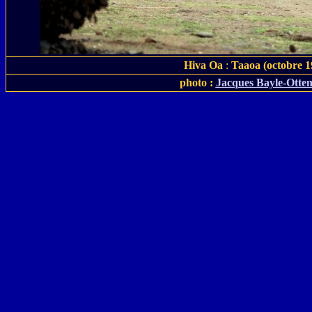
Hiva Oa
:
Taaoa (octobre 1
photo :
Jacques Bayle-Otte